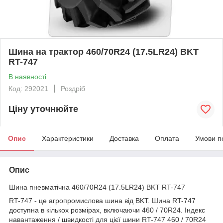
Шина на трактор 460/70R24 (17.5LR24) BKT
RT-747
В наявності
Код: 292021
Роздріб
Ціну уточнюйте
Опис
Характеристики
Доставка
Оплата
Умови п
Опис
Шина пневматічна 460/70R24 (17.5LR24) BKT RT-747
RT-747 - це агропромислова шина від BKT.
Шина RT-747
доступна в кількох розмірах, включаючи 460 / 70R24.
Індекс
навантаження / швидкості для цієї шини RT-747 460 / 70R24