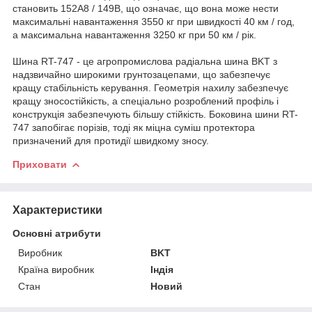
становить 152А8 / 149В, що означає, що вона може нести
максимальні навантаження 3550 кг при швидкості 40 км / год,
а максимальна навантаження 3250 кг при 50 км
/ рік.
Шина RT-747 - це агропромислова радіальна шина BKT з
надзвичайно широкими грунтозацепами, що забезпечує
кращу стабільність керування.
Геометрія нахилу забезпечує
кращу зносостійкість, а спеціально розроблений профіль і
конструкція забезпечують більшу стійкість.
Боковина шини RT-
747 запобігає порізів, тоді як міцна суміш протектора
призначений для протидії швидкому зносу.
Приховати
Характеристики
Основні атрибути
Виробник
BKT
Країна виробник
Індія
Стан
Новий