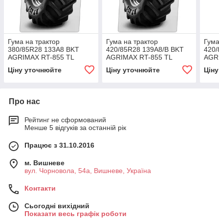
Гума на трактор
Гума на трактор
Гума
380/85R28 133A8 BKT
420/85R28 139A8/B BKT
420/
AGRIMAX RT-855 TL
AGRIMAX RT-855 TL
AGR
Ціну уточнюйте
Ціну уточнюйте
Цін
Про нас
Рейтинг не сформований
Менше 5 відгуків за останній рік
Працює з 31.10.2016
м. Вишневе
вул. Чорновола, 54а, Вишневе, Україна
Контакти
Сьогодні вихідний
Показати весь графік роботи