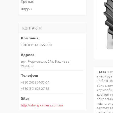
Про нас
Відгуки
КОНТАКТИ
ТОВ ШИНИ КАМЕРИ
вул. Чорновола, 54а, Вишневе,
Україна
Шина пнев
витримува
на базі н
+380 (67) 354-35-54
збирально
+380 (50) 608-27-83
кормозбир
довговічн
збирально
якісного 
http://shynykamery.com.ua
Agrimax T
грунтом і