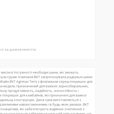
нів
за домовленістю
 високої потужності необхідні шини, які зможуть
культурам. Компанія BKT запропонувала радіальні шини
мбайн BKT Agrimax Teris є флагманом серед покришок для
. Дана модель призначений для важких зернозбиральних,
у продуктивність, надійність, зносостійкість і
х покришок для комбайнів, які призначені для важкої
діальну конструкцію. Дана гума виготовляється з
д великими навантаженнями і в будь-яких умовах. BKT
тозацепамі, які забезпечують відмінне зчеплення з
альна конструкція забезпечує низький опір коченню, що