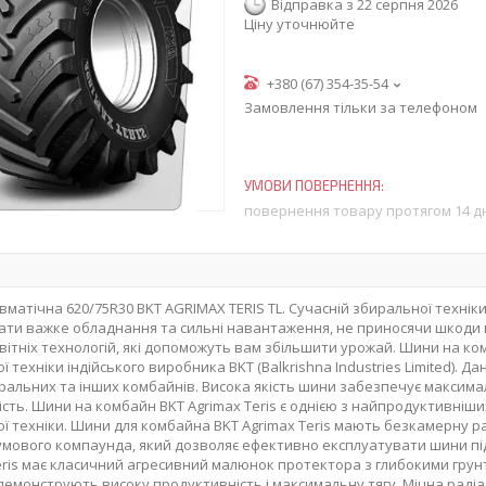
Відправка з 22 серпня 2026
Ціну уточнюйте
+380 (67) 354-35-54
Замовлення тільки за телефоном
повернення товару протягом 14 д
матічна 620/75R30 BKT AGRIMAX TERIS TL. Сучасній збиральної техніки
ти важке обладнання та сильні навантаження, не приносячи шкоди 
овітніх технологій, які допоможуть вам збільшити урожай. Шини на ко
ї техніки індійського виробника BKT (Balkrishna Industries Limited)
альних та інших комбайнів. Висока якість шини забезпечує максимальн
ість. Шини на комбайн BKT Agrimax Teris є однією з найпродуктивніши
ї техніки. Шини для комбайна BKT Agrimax Teris мають безкамерну ра
гумового компаунда, який дозволяє ефективно експлуатувати шини пі
eris має класичний агресивний малюнок протектора з глибокими грун
 демонструють високу продуктивність і максимальну тягу. Міцна раді