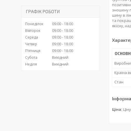
позитивно
зношену г
ГРАФІК РОБОТИ
шину в лін
та покращ
Понеділок
09:00
18:00
якісну, н
Вівторок
09:00
18:00
Середа
09:00
18:00
Характе
Четвер
09:00
18:00
Пʼятниця
09:00
18:00
ОСНОВН
Субота
Вихідний
Виробни
Неділя
Вихідний
Країна 
Стан
Інформа
Ціна:
Ціну