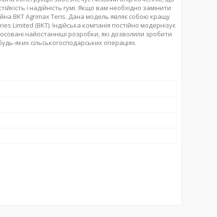
ійкість і надійність гумі. Якщо вам необхідно замінити
йна BKT Agrimax Teris. Дана модель являє собою кращу
ies Limited (BKT). Індійська компанія постійно модернізує
стосовані найостанніші розробки, які дозволили зробити
в будь-яких сільськогосподарських операціях.