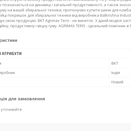
 позначається на динаміці і загальній продуктивності, а також зносост
уму на вашій збиральної техніки, пропонуємо купити шини для комба
ійці покришок для збиральної техніки від виробника Balkrishna Industr
ує свою продукцію. BKT Agrimax Teris - не виняток. У даній моделі за
адійну, продуктивну і міцну гуму. AGRIMAX TERIS - ідеальний помічник 
ристики
І АТРИБУТИ
к
BKT
виробник
Індія
Новий
ція для замовлення
 уточнюйте