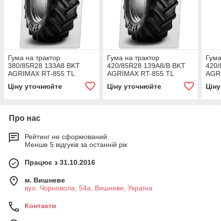
Гума на трактор
Гума на трактор
Гума
380/85R28 133A8 BKT
420/85R28 139A8/B BKT
420/
AGRIMAX RT-855 TL
AGRIMAX RT-855 TL
AGR
Ціну уточнюйте
Ціну уточнюйте
Цін
Про нас
Рейтинг не сформований
Менше 5 відгуків за останній рік
Працює з 31.10.2016
м. Вишневе
вул. Чорновола, 54а, Вишневе, Україна
Контакти