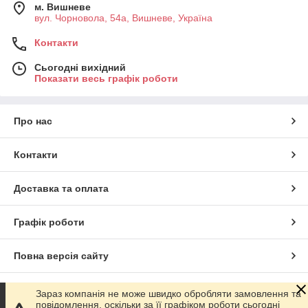
м. Вишневе
вул. Чорновола, 54а, Вишневе, Україна
Контакти
Сьогодні вихідний
Показати весь графік роботи
Про нас
Контакти
Доставка та оплата
Графік роботи
Повна версія сайту
Сайт створено на маркетплейсі
Prom.ua
Зараз компанія не може швидко обробляти замовлення та
повідомлення, оскільки за її графіком роботи сьогодні