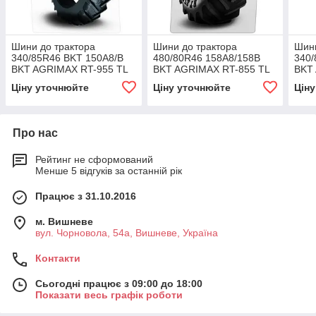
Шини до трактора
Шини до трактора
Шини
340/85R46 BKT 150A8/B
480/80R46 158A8/158B
340/
BKT AGRIMAX RT-955 TL
BKT AGRIMAX RT-855 TL
BKT
Ціну уточнюйте
Ціну уточнюйте
Цін
Про нас
Рейтинг не сформований
Менше 5 відгуків за останній рік
Працює з 31.10.2016
м. Вишневе
вул. Чорновола, 54а, Вишневе, Україна
Контакти
Сьогодні працює з 09:00 до 18:00
Показати весь графік роботи