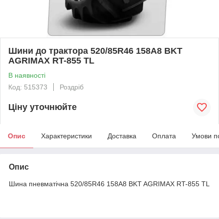
Шини до трактора 520/85R46 158A8 BKT
AGRIMAX RT-855 TL
В наявності
Код: 515373
Роздріб
Ціну уточнюйте
Опис
Характеристики
Доставка
Оплата
Умови п
Опис
Шина пневматічна 520/85R46 158A8 BKT AGRIMAX RT-855 TL