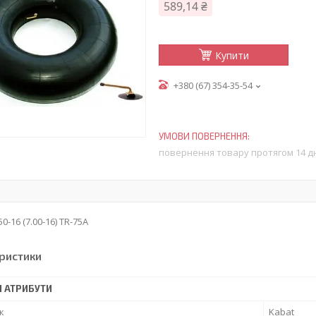
589,14 ₴
Купити
+380 (67) 354-35-54
повернення товару протягом 14 д
0-16 (7.00-16) TR-75A
ристики
І АТРИБУТИ
к
Kabat