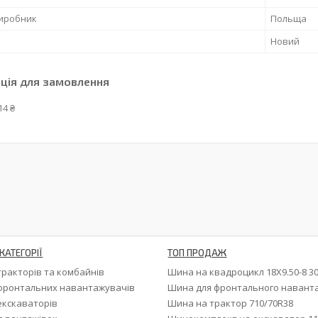
виробник
Польща
Новий
ція для замовлення
14 ₴
КАТЕГОРІЇ
ТОП ПРОДАЖ
тракторів та комбайнів
Шина на квадроцикл 18X9.50-8 3
фронтальних навантажувачів
Шина для фронтального навант
екскаваторів
Шина на трактор 710/70R38