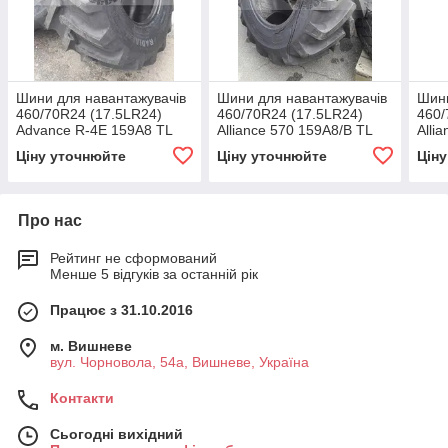
Шини для навантажувачів
Шини для навантажувачів
Шини
460/70R24 (17.5LR24)
460/70R24 (17.5LR24)
460/
Advance R-4E 159A8 TL
Alliance 570 159A8/B TL
Alli
(пос
Ціну уточнюйте
Ціну уточнюйте
Цін
мет
Про нас
Рейтинг не сформований
Менше 5 відгуків за останній рік
Працює з 31.10.2016
м. Вишневе
вул. Чорновола, 54а, Вишневе, Україна
Контакти
Сьогодні вихідний