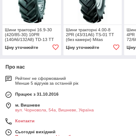
Шини тракторні 16.9-30
Шини тракторні 4.00-8
Шини
(420/85-30) 10PR
2PR (43/31A6) TS-01 TT
4PR 
(140A6/132A8) TD-13 TT
(без камери) Mitas
72/6
(без камери) Mitas
OD425/OW114
OD6
Ціну уточнюйте
Ціну уточнюйте
Цін
Про нас
Рейтинг не сформований
Менше 5 відгуків за останній рік
Працює з 31.10.2016
м. Вишневе
вул. Чорновола, 54а, Вишневе, Україна
Контакти
Сьогодні вихідний