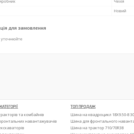
виробник
Чехія
Новий
ція для замовлення
 уточнюйте
КАТЕГОРІЇ
ТОП ПРОДАЖ
тракторів та комбайнів
Шина на квадроцикл 18X9.50-8 3
фронтальних навантажувачів
Шина для фронтального навант
екскаваторів
Шина на трактор 710/70R38