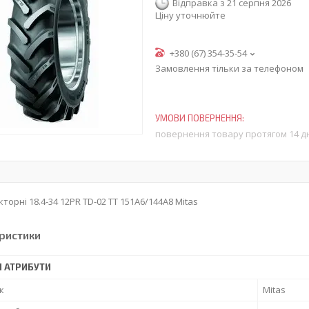
Відправка з 21 серпня 2026
Ціну уточнюйте
+380 (67) 354-35-54
Замовлення тільки за телефоном
повернення товару протягом 14 д
торні 18.4-34 12PR TD-02 TT 151A6/144A8 Mitas
ристики
І АТРИБУТИ
к
Mitas