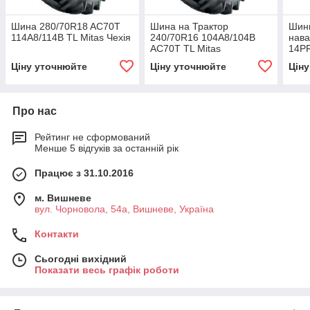
Шина 280/70R18 AC70T
Шина на Трактор
Шини
114A8/114B TL Mitas Чехія
240/70R16 104A8/104B
нава
AC70T TL Mitas
14PR
Ціну уточнюйте
Ціну уточнюйте
Цін
Про нас
Рейтинг не сформований
Менше 5 відгуків за останній рік
Працює з 31.10.2016
м. Вишневе
вул. Чорновола, 54а, Вишневе, Україна
Контакти
Сьогодні вихідний
Показати весь графік роботи