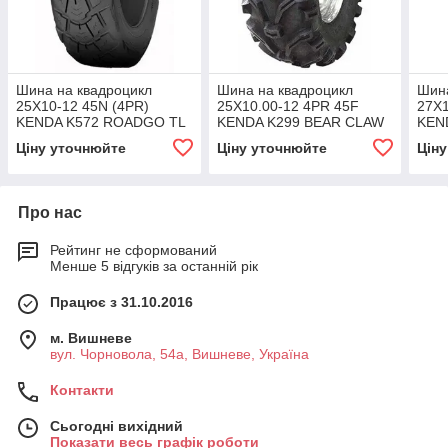
Шина на квадроцикл
Шина на квадроцикл
Шина
25X10-12 45N (4PR)
25X10.00-12 4PR 45F
27X1
KENDA K572 ROADGO TL
KENDA K299 BEAR CLAW
KEN
TL
TL
Ціну уточнюйте
Ціну уточнюйте
Цін
Про нас
Рейтинг не сформований
Менше 5 відгуків за останній рік
Працює з 31.10.2016
м. Вишневе
вул. Чорновола, 54а, Вишневе, Україна
Контакти
Сьогодні вихідний
Показати весь графік роботи