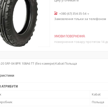
Ціну уточнюйте
+380 (67) 354-35-54
Замовлення тільки за телефоном
повернення товару протягом 14 д
-20 SRF-04 8PR 108A6 TT (без камери) Kabat Польща
ристики
І АТРИБУТИ
к
Kabat
виробник
Польща