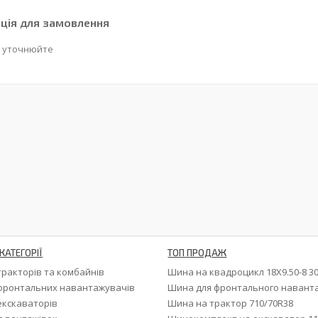
ція для замовлення
 уточнюйте
КАТЕГОРІЇ
ТОП ПРОДАЖ
тракторів та комбайнів
Шина на квадроцикл 18X9.50-8 3
фронтальних навантажувачів
Шина для фронтального навант
екскаваторів
Шина на трактор 710/70R38